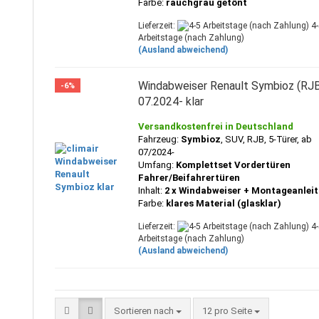
Farbe:
rauchgrau getönt
Lieferzeit:
4-
Arbeitstage (nach Zahlung)
(Ausland abweichend)
Windabweiser Renault Symbioz (RJ
-6%
07.2024- klar
Versandkostenfrei in Deutschland
Fahrzeug:
Symbioz
, SUV, RJB,
5-Türer, ab
07/2024-
Umfang:
Komplettset Vordertüren
Fahrer/Beifahrertüren
Inhalt:
2 x Windabweiser + Montageanlei
Farbe:
klares Material (glasklar)
Lieferzeit:
4-
Arbeitstage (nach Zahlung)
(Ausland abweichend)
Sortieren nach
pro Seite
Sortieren nach
12 pro Seite