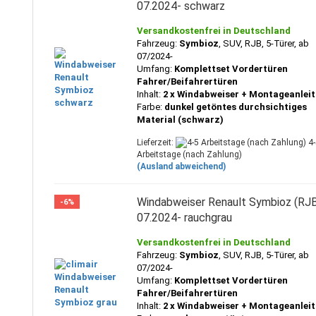
07.2024- schwarz
Versandkostenfrei in Deutschland
Fahrzeug:
Symbioz
, SUV, RJB,
5-Türer, ab
07/2024-
Umfang:
Komplettset Vordertüren
Fahrer/Beifahrertüren
Inhalt:
2 x Windabweiser + Montageanlei
Farbe:
dunkel getöntes durchsichtiges
Material (schwarz)
Lieferzeit:
4-
Arbeitstage (nach Zahlung)
(Ausland abweichend)
Windabweiser Renault Symbioz (RJ
-6%
07.2024- rauchgrau
Versandkostenfrei in Deutschland
Fahrzeug:
Symbioz
, SUV, RJB,
5-Türer, ab
07/2024-
Umfang:
Komplettset Vordertüren
Fahrer/Beifahrertüren
Inhalt:
2 x Windabweiser + Montageanlei