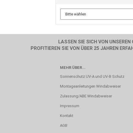
LASSEN SIE SICH VON UNSEREN
PROFITIEREN SIE VON ÜBER 25 JAHREN ER
MEHR ÜBER...
Sonnenschutz UV-A und UV-B Schutz
Montageanleitungen Windabweiser
Zulassung/ABE Windabweiser
Impressum
Kontakt
AGB