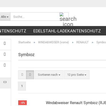
Suche...
Alle
NTENSCHUTZ
EDELSTAHL-LADEKANTENSCHUTZ
NTEN)
RADLAUFABDECKUNGEN
EINSTIEGSLEIST
»
»
»
Startseite
WINDABWEISER (vorne)
RENAULT
Symbio
Symbioz
Sortieren nach
pro Seite
Sortieren nach
12 pro Seite
1
Windabweiser Renault Symbioz (RJ
-6%