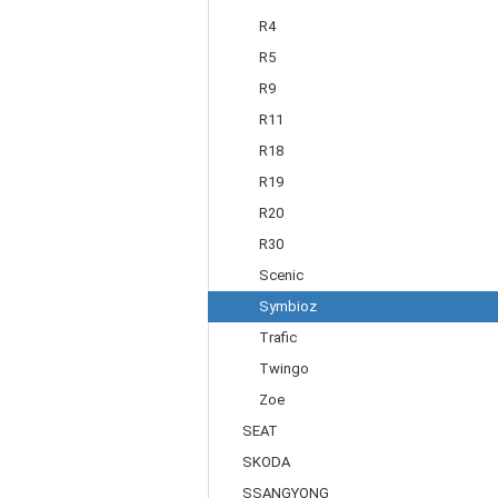
R4
R5
R9
R11
R18
R19
R20
R30
Scenic
Symbioz
Trafic
Twingo
Zoe
SEAT
SKODA
SSANGYONG