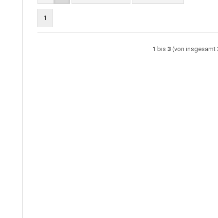
1
1
bis
3
(von insgesamt