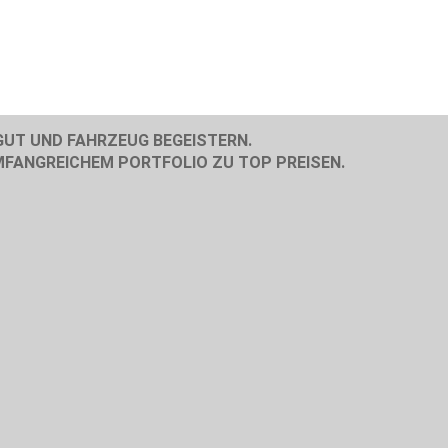
GUT UND FAHRZEUG BEGEISTERN.
MFANGREICHEM PORTFOLIO ZU TOP PREISEN.