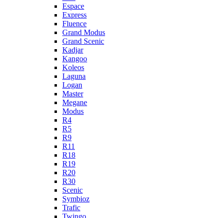
Espace
Express
Fluence
Grand Modus
Grand Scenic
Kadjar
Kangoo
Koleos
Laguna
Logan
Master
Megane
Modus
R4
R5
R9
R11
R18
R19
R20
R30
Scenic
Symbioz
Trafic
Twingo