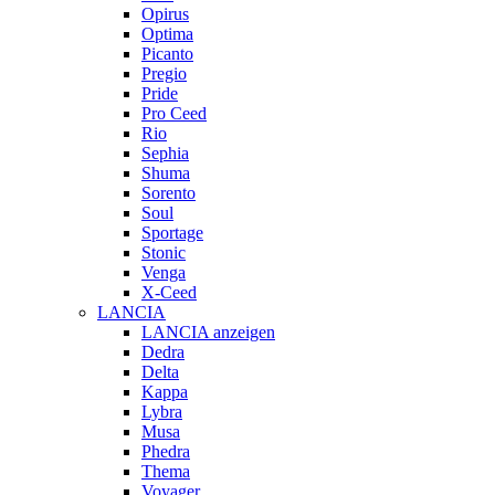
Opirus
Optima
Picanto
Pregio
Pride
Pro Ceed
Rio
Sephia
Shuma
Sorento
Soul
Sportage
Stonic
Venga
X-Ceed
LANCIA
LANCIA anzeigen
Dedra
Delta
Kappa
Lybra
Musa
Phedra
Thema
Voyager