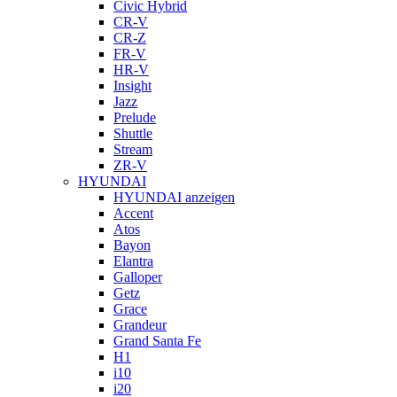
Civic Hybrid
CR-V
CR-Z
FR-V
HR-V
Insight
Jazz
Prelude
Shuttle
Stream
ZR-V
HYUNDAI
HYUNDAI anzeigen
Accent
Atos
Bayon
Elantra
Galloper
Getz
Grace
Grandeur
Grand Santa Fe
H1
i10
i20