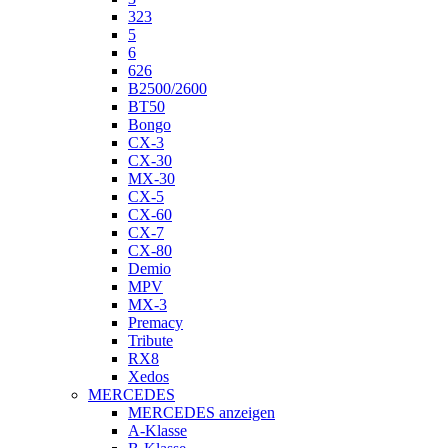
323
5
6
626
B2500/2600
BT50
Bongo
CX-3
CX-30
MX-30
CX-5
CX-60
CX-7
CX-80
Demio
MPV
MX-3
Premacy
Tribute
RX8
Xedos
MERCEDES
MERCEDES anzeigen
A-Klasse