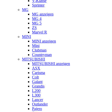
V-Klasse
Sprinter
MG
MG anzeigen
MG 4
MG 5
ZS
Marvel R
MINI
MINI anzeigen
Mini
Clubman
Countryman
MITSUBISHI
MITSUBISHI anzeigen
ASX
Carisma
Colt
Galant
Grandis
L200
L300
Lancer
Outlander
Pajero