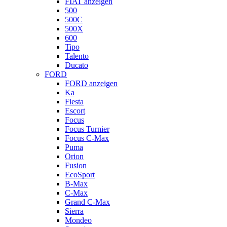
FIAT anzeigen
500
500C
500X
600
Tipo
Talento
Ducato
FORD
FORD anzeigen
Ka
Fiesta
Escort
Focus
Focus Turnier
Focus C-Max
Puma
Orion
Fusion
EcoSport
B-Max
C-Max
Grand C-Max
Sierra
Mondeo