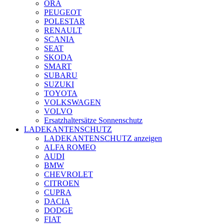
ORA
PEUGEOT
POLESTAR
RENAULT
SCANIA
SEAT
SKODA
SMART
SUBARU
SUZUKI
TOYOTA
VOLKSWAGEN
VOLVO
Ersatzhaltersätze Sonnenschutz
LADEKANTENSCHUTZ
LADEKANTENSCHUTZ anzeigen
ALFA ROMEO
AUDI
BMW
CHEVROLET
CITROEN
CUPRA
DACIA
DODGE
FIAT