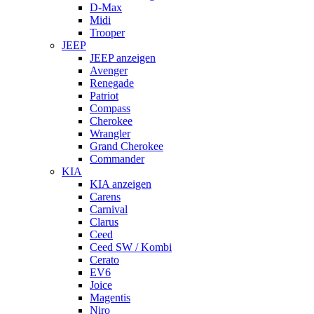
D-Max
Midi
Trooper
JEEP
JEEP anzeigen
Avenger
Renegade
Patriot
Compass
Cherokee
Wrangler
Grand Cherokee
Commander
KIA
KIA anzeigen
Carens
Carnival
Clarus
Ceed
Ceed SW / Kombi
Cerato
EV6
Joice
Magentis
Niro