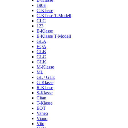
B-Klasse
190E
C-Klasse
C-Klasse T-Modell
CLC
123
E-Klasse
E-Klasse T-Modell
GLA
EQA
GLB
GLC
GLK
M-Klasse
ML
GL / GLE
G-Klasse
R-Klasse
S-Klasse
Citan
T-Klasse
EQT
Vaneo
Viano
Vito