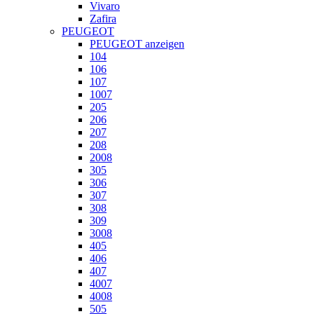
Vivaro
Zafira
PEUGEOT
PEUGEOT anzeigen
104
106
107
1007
205
206
207
208
2008
305
306
307
308
309
3008
405
406
407
4007
4008
505