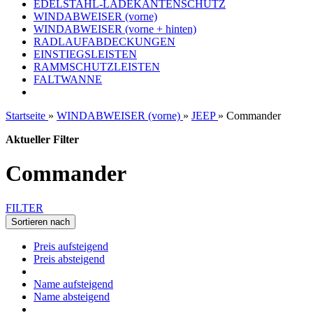
EDELSTAHL-LADEKANTENSCHUTZ
WINDABWEISER (vorne)
WINDABWEISER (vorne + hinten)
RADLAUFABDECKUNGEN
EINSTIEGSLEISTEN
RAMMSCHUTZLEISTEN
FALTWANNE
Startseite
»
WINDABWEISER (vorne)
»
JEEP
»
Commander
Aktueller Filter
Commander
FILTER
Sortieren nach
Preis aufsteigend
Preis absteigend
Name aufsteigend
Name absteigend