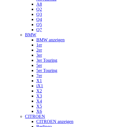
A8
Q2
Q3
Q4
Q5
Q7
BMW
BMW anzeigen
1er
2er
3er
3er Touring
5er
5er Touring
7er
X1
iX1
X2
X3
X4
X5
X6
CITROEN
CITROEN anzeigen
Berlingo