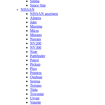
Sigma
Space Star
NISSAN
NISSAN anzeigen
Almera
Juke
Maxima
Micra
Murano
Navara
NV200
NV300
Note
Pathfinder
Patrol
Pickup
Pixo
Primera
Qashqai
Serena
Terrano
Tiida
Townstar
Urvan
Vanette