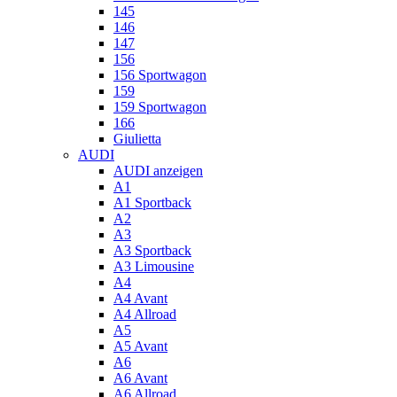
145
146
147
156
156 Sportwagon
159
159 Sportwagon
166
Giulietta
AUDI
AUDI anzeigen
A1
A1 Sportback
A2
A3
A3 Sportback
A3 Limousine
A4
A4 Avant
A4 Allroad
A5
A5 Avant
A6
A6 Avant
A6 Allroad