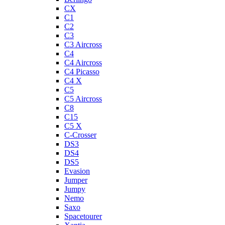
CX
C1
C2
C3
C3 Aircross
C4
C4 Aircross
C4 Picasso
C4 X
C5
C5 Aircross
C8
C15
C5 X
C-Crosser
DS3
DS4
DS5
Evasion
Jumper
Jumpy
Nemo
Saxo
Spacetourer