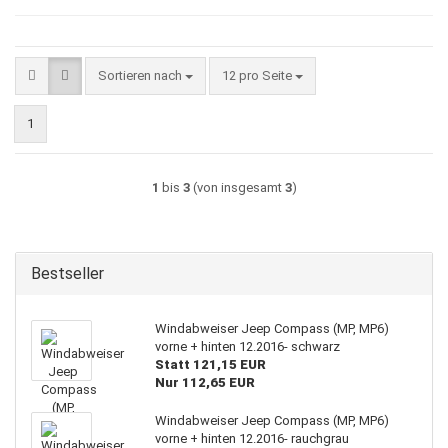
Sortieren nach
pro Seite
Sortieren nach
12 pro Seite
1
1
bis
3
(von insgesamt
3
)
Bestseller
Windabweiser Jeep Compass (MP, MP6)
vorne + hinten 12.2016- schwarz
Statt 121,15 EUR
Nur 112,65 EUR
Windabweiser Jeep Compass (MP, MP6)
vorne + hinten 12.2016- rauchgrau