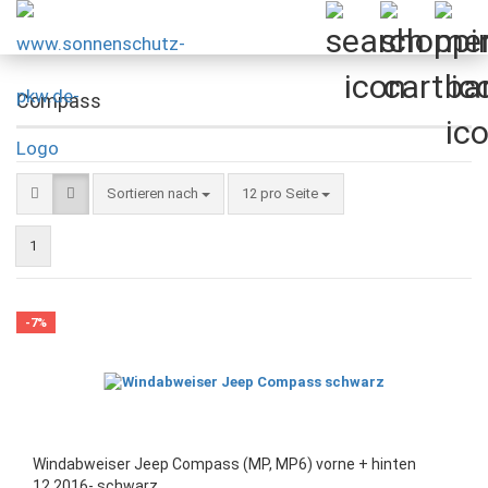
Compass
Sortieren nach
pro Seite
Sortieren nach
12 pro Seite
1
-7%
Windabweiser Jeep Compass (MP, MP6) vorne + hinten
12.2016- schwarz