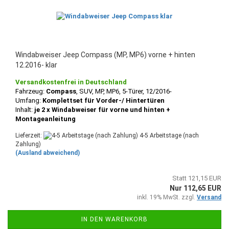
Windabweiser Jeep Compass (MP, MP6) vorne + hinten
12.2016- klar
Versandkostenfrei in Deutschland
Fahrzeug:
Compass
, SUV, MP, MP6, 5-Türer, 12/2016-
Umfang:
Komplettset für Vorder-/ Hintertüren
Inhalt:
je 2 x Windabweiser für vorne und hinten +
Montageanleitung
Lieferzeit:
4-5 Arbeitstage (nach
Zahlung)
(Ausland abweichend)
Statt 121,15 EUR
Nur 112,65 EUR
inkl. 19% MwSt. zzgl.
Versand
IN DEN WARENKORB