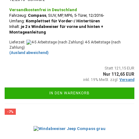
Versandkostenfrei in Deutschland
Fahrzeug:
Compass
, SUV, MP, MP6, 5-Türer, 12/2016-
Umfang:
Komplettset für Vorder-/ Hintertüren
Inhalt:
je 2 x Windabweiser für vorne und hinten +
Montageanleitung
Lieferzeit:
4-5 Arbeitstage (nach
Zahlung)
(Ausland abweichend)
Statt 121,15 EUR
Nur 112,65 EUR
inkl. 19% MwSt. zzgl.
Versand
IN DEN WARENKORB
-7%