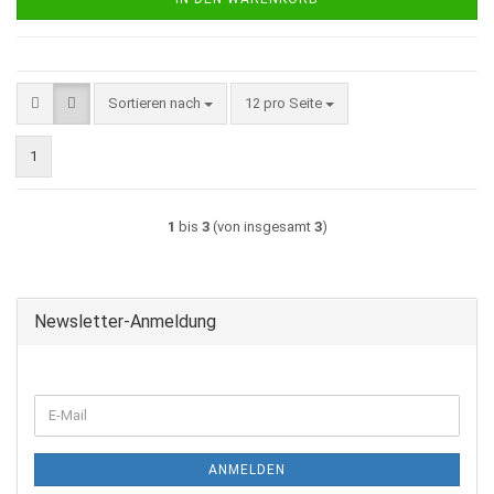
Sortieren nach
pro Seite
Sortieren nach
12 pro Seite
1
1
bis
3
(von insgesamt
3
)
Newsletter-Anmeldung
WEITER
E-
ZUR
Mail
NEWSLETTER-
ANMELDUNG
ANMELDEN