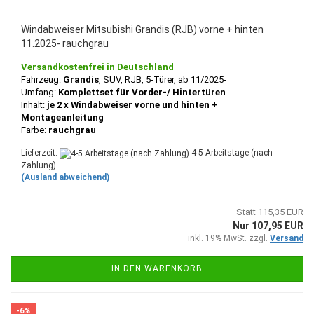
Windabweiser Mitsubishi Grandis (RJB) vorne + hinten
11.2025- rauchgrau
Versandkostenfrei in Deutschland
Fahrzeug:
Grandis
, SUV, RJB,
5-Türer, ab 11/2025-
Umfang:
Komplettset für Vorder-/ Hintertüren
Inhalt:
je 2 x Windabweiser vorne und hinten +
Montageanleitung
Farbe:
rauchgrau
Lieferzeit:
4-5 Arbeitstage (nach
Zahlung)
(Ausland abweichend)
Statt 115,35 EUR
Nur 107,95 EUR
inkl. 19% MwSt. zzgl.
Versand
IN DEN WARENKORB
-6%