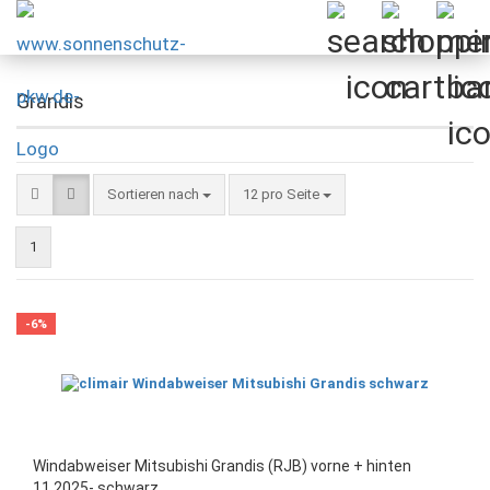
Grandis
Sortieren nach
pro Seite
Sortieren nach
12 pro Seite
1
-6%
Windabweiser Mitsubishi Grandis (RJB) vorne + hinten
11.2025- schwarz