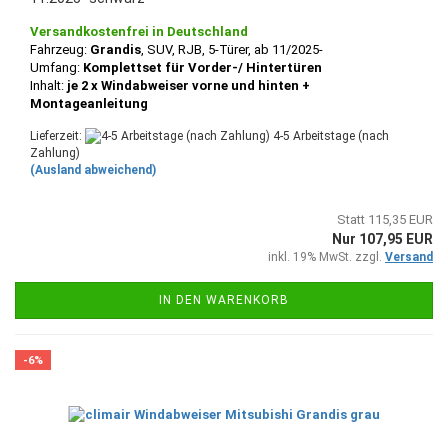
Versandkostenfrei in Deutschland
Fahrzeug:
Grandis
, SUV, RJB,
5-Türer, ab 11/2025-
Umfang:
Komplettset für Vorder-/ Hintertüren
Inhalt:
je 2 x Windabweiser vorne und hinten +
Montageanleitung
Lieferzeit:
4-5 Arbeitstage (nach
Zahlung)
(Ausland abweichend)
Statt 115,35 EUR
Nur 107,95 EUR
inkl. 19% MwSt. zzgl.
Versand
IN DEN WARENKORB
-6%