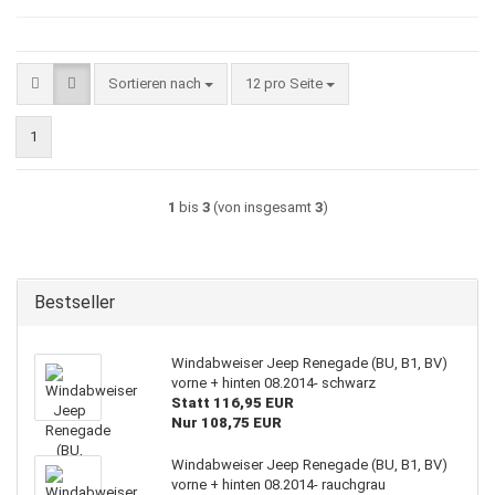
Sortieren nach
pro Seite
Sortieren nach
12 pro Seite
1
1
bis
3
(von insgesamt
3
)
Bestseller
Windabweiser Jeep Renegade (BU, B1, BV)
vorne + hinten 08.2014- schwarz
Statt 116,95 EUR
Nur 108,75 EUR
Windabweiser Jeep Renegade (BU, B1, BV)
vorne + hinten 08.2014- rauchgrau