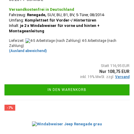
Versandkostenfrei in Deutschland
Fahrzeug:
Renegade,
SUV, BU, B1,
BV, 5-Türer, 08/2014-
Umfang:
Komplettset für Vorder-/ Hintertüren
Inhalt:
je 2 x Windabweiser für vorne und hinten +
Montageanleitung
Lieferzeit:
4-5 Arbeitstage (nach
Zahlung)
(Ausland abweichend)
Statt 116,95 EUR
Nur 108,75 EUR
inkl. 19% MwSt. zzgl.
Versand
IN DEN WARENKORB
-7%