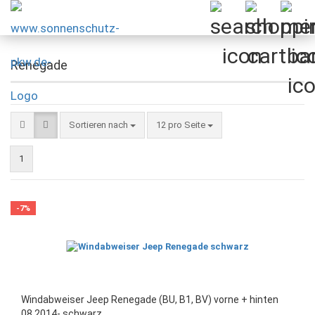
Renegade
Sortieren nach
pro Seite
Sortieren nach
12 pro Seite
1
-7%
Windabweiser Jeep Renegade (BU, B1, BV) vorne + hinten
08.2014- schwarz