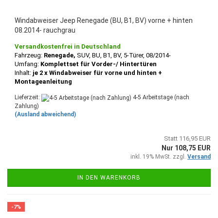
Windabweiser Jeep Renegade (BU, B1, BV) vorne + hinten
08.2014- rauchgrau
Versandkostenfrei in Deutschland
Fahrzeug:
Renegade,
SUV, BU, B1,
BV, 5-Türer, 08/2014-
Umfang:
Komplettset für Vorder-/ Hintertüren
Inhalt:
je 2 x Windabweiser für vorne und hinten +
Montageanleitung
Lieferzeit:
4-5 Arbeitstage (nach
Zahlung)
(Ausland abweichend)
Statt 116,95 EUR
Nur 108,75 EUR
inkl. 19% MwSt. zzgl.
Versand
IN DEN WARENKORB
-7%