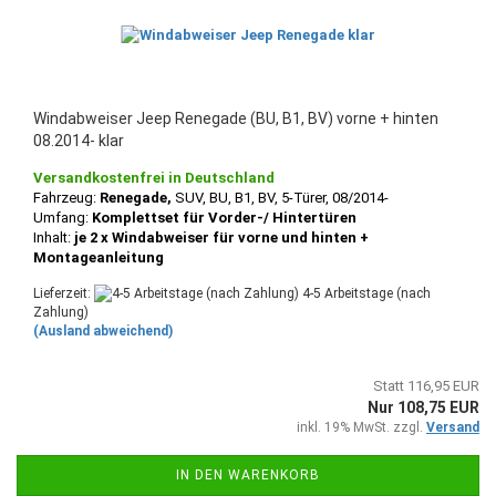
Windabweiser Jeep Renegade (BU, B1, BV) vorne + hinten
08.2014- klar
Versandkostenfrei in Deutschland
Fahrzeug:
Renegade,
SUV, BU, B1,
BV, 5-Türer, 08/2014-
Umfang:
Komplettset für Vorder-/ Hintertüren
Inhalt:
je 2 x Windabweiser für vorne und hinten +
Montageanleitung
Lieferzeit:
4-5 Arbeitstage (nach
Zahlung)
(Ausland abweichend)
Statt 116,95 EUR
Nur 108,75 EUR
inkl. 19% MwSt. zzgl.
Versand
IN DEN WARENKORB