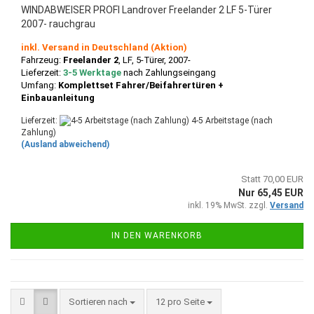
WINDABWEISER PROFI Landrover Freelander 2 LF 5-Türer
2007- rauchgrau
inkl. Versand in Deutschland (Aktion)
Fahrzeug:
Freelander 2
, LF
, 5-Türer, 2007-
Lieferzeit:
3-5 Werktage
nach Zahlungseingang
Umfang:
Komplettset Fahrer/Beifahrertüren +
Einbauanleitung
Lieferzeit:
4-5 Arbeitstage (nach
Zahlung)
(Ausland abweichend)
Statt 70,00 EUR
Nur 65,45 EUR
inkl. 19% MwSt. zzgl.
Versand
IN DEN WARENKORB
Sortieren nach
pro Seite
Sortieren nach
12 pro Seite