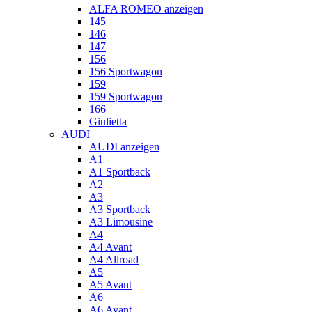
ALFA ROMEO anzeigen
145
146
147
156
156 Sportwagon
159
159 Sportwagon
166
Giulietta
AUDI
AUDI anzeigen
A1
A1 Sportback
A2
A3
A3 Sportback
A3 Limousine
A4
A4 Avant
A4 Allroad
A5
A5 Avant
A6
A6 Avant