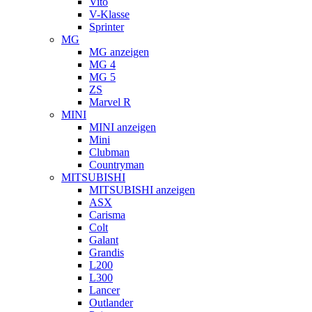
Vito
V-Klasse
Sprinter
MG
MG anzeigen
MG 4
MG 5
ZS
Marvel R
MINI
MINI anzeigen
Mini
Clubman
Countryman
MITSUBISHI
MITSUBISHI anzeigen
ASX
Carisma
Colt
Galant
Grandis
L200
L300
Lancer
Outlander