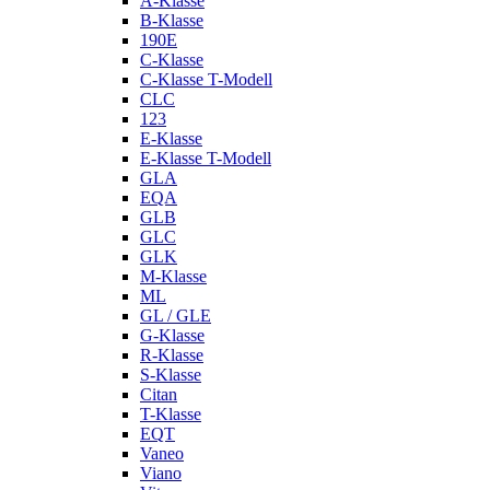
A-Klasse
B-Klasse
190E
C-Klasse
C-Klasse T-Modell
CLC
123
E-Klasse
E-Klasse T-Modell
GLA
EQA
GLB
GLC
GLK
M-Klasse
ML
GL / GLE
G-Klasse
R-Klasse
S-Klasse
Citan
T-Klasse
EQT
Vaneo
Viano