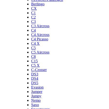
Berlingo
CX
C1
C2
C3
C3 Aircross
C4
C4 Aircross
C4 Picasso
C4 X
C5
C5 Aircross
C8
C15
C5 X
C-Crosser
DS3
DS4
DS5
Evasion
Jumper
Jumpy
Nemo
Saxo