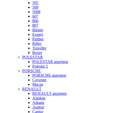
505
508
5008
607
806
807
Bipper
Expert
Partner
Rifter
Traveller
Boxer
POLESTAR
POLESTAR anzeigen
Polestar 2
PORSCHE
PORSCHE anzeigen
Cayenne
Macan
RENAULT
RENAULT anzeigen
Alaskan
Arkana
Austral
Captur