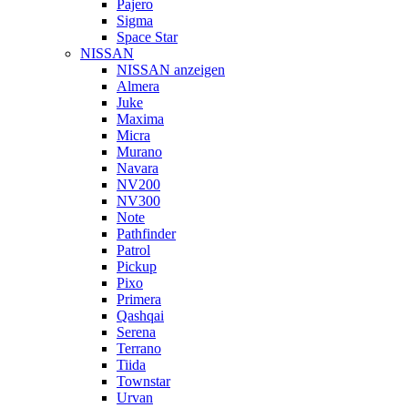
Pajero
Sigma
Space Star
NISSAN
NISSAN anzeigen
Almera
Juke
Maxima
Micra
Murano
Navara
NV200
NV300
Note
Pathfinder
Patrol
Pickup
Pixo
Primera
Qashqai
Serena
Terrano
Tiida
Townstar
Urvan