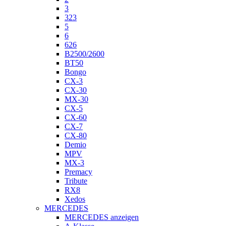
3
323
5
6
626
B2500/2600
BT50
Bongo
CX-3
CX-30
MX-30
CX-5
CX-60
CX-7
CX-80
Demio
MPV
MX-3
Premacy
Tribute
RX8
Xedos
MERCEDES
MERCEDES anzeigen