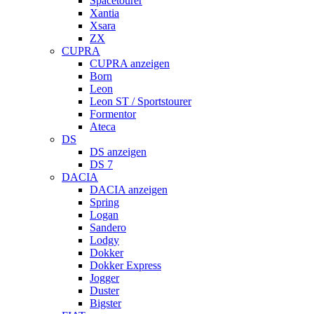
Spacetourer
Xantia
Xsara
ZX
CUPRA
CUPRA anzeigen
Born
Leon
Leon ST / Sportstourer
Formentor
Ateca
DS
DS anzeigen
DS 7
DACIA
DACIA anzeigen
Spring
Logan
Sandero
Lodgy
Dokker
Dokker Express
Jogger
Duster
Bigster