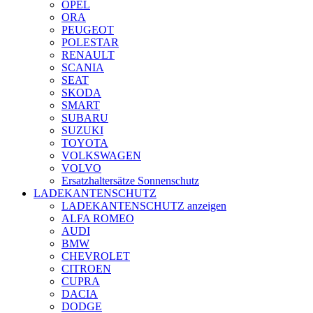
OPEL
ORA
PEUGEOT
POLESTAR
RENAULT
SCANIA
SEAT
SKODA
SMART
SUBARU
SUZUKI
TOYOTA
VOLKSWAGEN
VOLVO
Ersatzhaltersätze Sonnenschutz
LADEKANTENSCHUTZ
LADEKANTENSCHUTZ anzeigen
ALFA ROMEO
AUDI
BMW
CHEVROLET
CITROEN
CUPRA
DACIA
DODGE