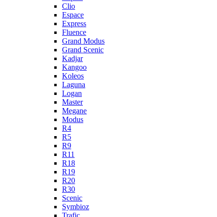
Clio
Espace
Express
Fluence
Grand Modus
Grand Scenic
Kadjar
Kangoo
Koleos
Laguna
Logan
Master
Megane
Modus
R4
R5
R9
R11
R18
R19
R20
R30
Scenic
Symbioz
Trafic