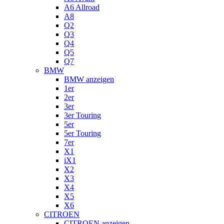
A6 Allroad
A8
Q2
Q3
Q4
Q5
Q7
BMW
BMW anzeigen
1er
2er
3er
3er Touring
5er
5er Touring
7er
X1
iX1
X2
X3
X4
X5
X6
CITROEN
CITROEN anzeigen