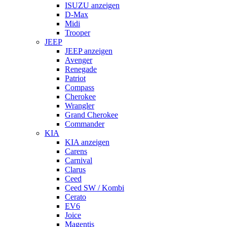
ISUZU anzeigen
D-Max
Midi
Trooper
JEEP
JEEP anzeigen
Avenger
Renegade
Patriot
Compass
Cherokee
Wrangler
Grand Cherokee
Commander
KIA
KIA anzeigen
Carens
Carnival
Clarus
Ceed
Ceed SW / Kombi
Cerato
EV6
Joice
Magentis