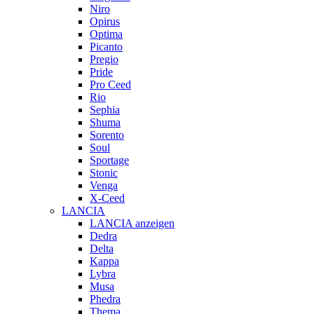
Niro
Opirus
Optima
Picanto
Pregio
Pride
Pro Ceed
Rio
Sephia
Shuma
Sorento
Soul
Sportage
Stonic
Venga
X-Ceed
LANCIA
LANCIA anzeigen
Dedra
Delta
Kappa
Lybra
Musa
Phedra
Thema