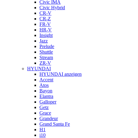
Civic IMA
Civic Hybrid
CR-V
CR-Z
FR-V
HR-V
Insight
Jazz
Prelude
Shuttle
Stream
ZR-V
HYUNDAI
HYUNDAI anzeigen
Accent
Atos
Bayon
Elantra
Galloper
Getz
Grace
Grandeur
Grand Santa Fe
H1
i10