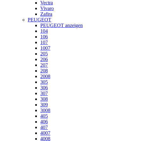
Vectra
Vivaro
Zafira
PEUGEOT
PEUGEOT anzeigen
104
106
107
1007
205
206
207
208
2008
305
306
307
308
309
3008
405
406
407
4007
4008