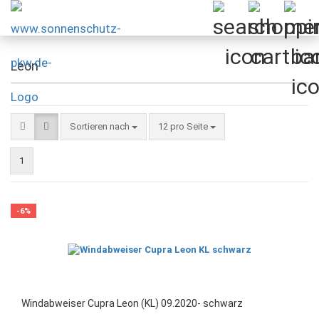
Leon
Sortieren nach
pro Seite
Sortieren nach
12 pro Seite
1
-6%
Windabweiser Cupra Leon (KL) 09.2020- schwarz