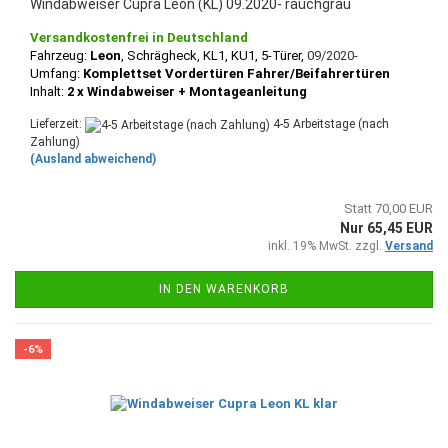
Windabweiser Cupra Leon (KL) 09.2020- rauchgrau
Versandkostenfrei in Deutschland
Fahrzeug:
Leon
, Schrägheck
, KL1, KU1, 5-Türer,
09/2020-
Umfang:
Komplettset Vordertüren Fahrer/Beifahrertüren
Inhalt:
2 x Windabweiser + Montageanleitung
Lieferzeit:
4-5 Arbeitstage (nach
Zahlung)
(Ausland abweichend)
Statt 70,00 EUR
Nur 65,45 EUR
inkl. 19% MwSt. zzgl.
Versand
IN DEN WARENKORB
-6%