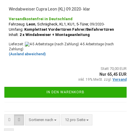
Windabweiser Cupra Leon (KL) 09.2020- klar
Versandkostenfrei in Deutschland
Fahrzeug:
Leon
, Schrägheck
, KL1, KU1, 5-Türer,
09/2020-
Umfang:
Komplettset Vordertüren Fahrer/Beifahrertüren
Inhalt:
2 x Windabweiser + Montageanleitung
Lieferzeit:
4-5 Arbeitstage (nach
Zahlung)
(Ausland abweichend)
Statt 70,00 EUR
Nur 65,45 EUR
inkl. 19% MwSt. zzgl.
Versand
IN DEN WARENKORB
Sortieren nach
pro Seite
Sortieren nach
12 pro Seite