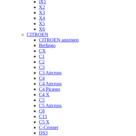
iX1
X2
X3
X4
X5
X6
CITROEN
CITROEN anzeigen
Berlingo
CX
C1
C2
C3
C3 Aircross
C4
C4 Aircross
C4 Picasso
C4 X
C5
C5 Aircross
C8
C15
C5 X
C-Crosser
DS3