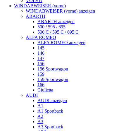
VOLVO
WINDABWEISER (vorne)
WINDABWEISER (vorne) anzeigen
ABARTH
ABARTH anzeigen
500 / 595 / 695
500 C / 595 C / 695 C
ALFA ROMEO
ALFA ROMEO anzeigen
145
146
147
156
156 Sportwagon
159
159 Sportwagon
166
Giulietta
AUDI
AUDI anzeigen
A1
A1 Sportback
A2
A3
A3 Sportback