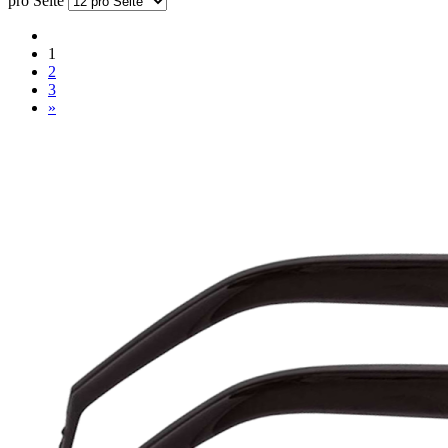
pro Seite
1
2
3
»