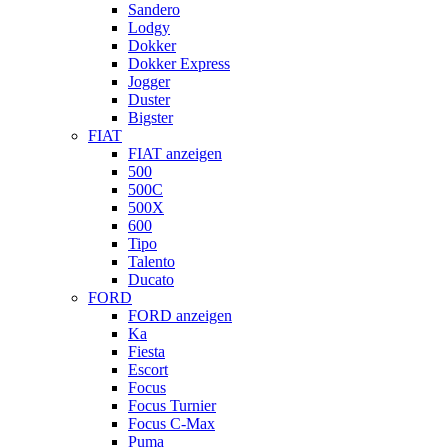
Sandero
Lodgy
Dokker
Dokker Express
Jogger
Duster
Bigster
FIAT
FIAT anzeigen
500
500C
500X
600
Tipo
Talento
Ducato
FORD
FORD anzeigen
Ka
Fiesta
Escort
Focus
Focus Turnier
Focus C-Max
Puma