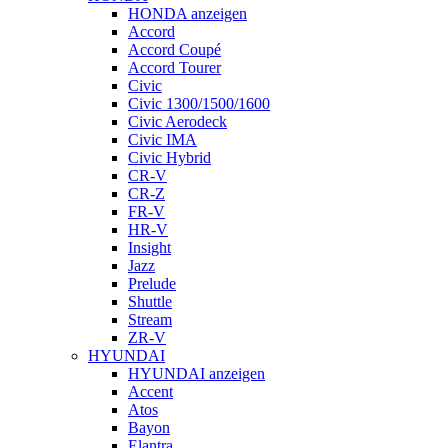
HONDA anzeigen
Accord
Accord Coupé
Accord Tourer
Civic
Civic 1300/1500/1600
Civic Aerodeck
Civic IMA
Civic Hybrid
CR-V
CR-Z
FR-V
HR-V
Insight
Jazz
Prelude
Shuttle
Stream
ZR-V
HYUNDAI
HYUNDAI anzeigen
Accent
Atos
Bayon
Elantra