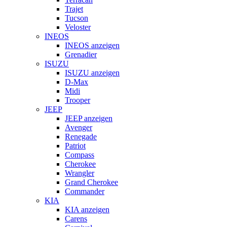
Trajet
Tucson
Veloster
INEOS
INEOS anzeigen
Grenadier
ISUZU
ISUZU anzeigen
D-Max
Midi
Trooper
JEEP
JEEP anzeigen
Avenger
Renegade
Patriot
Compass
Cherokee
Wrangler
Grand Cherokee
Commander
KIA
KIA anzeigen
Carens