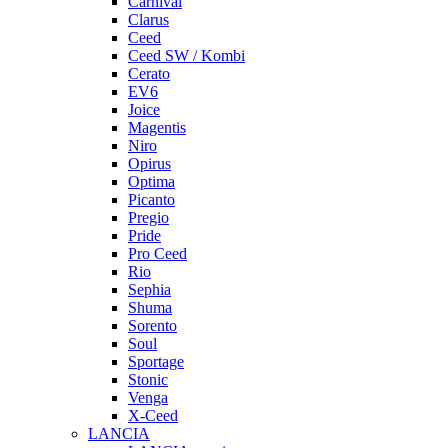
Carnival
Clarus
Ceed
Ceed SW / Kombi
Cerato
EV6
Joice
Magentis
Niro
Opirus
Optima
Picanto
Pregio
Pride
Pro Ceed
Rio
Sephia
Shuma
Sorento
Soul
Sportage
Stonic
Venga
X-Ceed
LANCIA