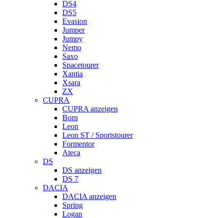
DS4
DS5
Evasion
Jumper
Jumpy
Nemo
Saxo
Spacetourer
Xantia
Xsara
ZX
CUPRA
CUPRA anzeigen
Born
Leon
Leon ST / Sportstourer
Formentor
Ateca
DS
DS anzeigen
DS 7
DACIA
DACIA anzeigen
Spring
Logan