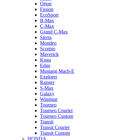
Orion
Fusion
EcoSport
B-Max
C-Max
Grand C-Max
Sierra
Mondeo
Scorpio
Maverick
Kuga
Edge
Mustang Mach-E
Explorer
Ranger
S-Max
Galaxy
Windstar
Tourneo
Tourneo Courier
Tourneo Custom
Transit
Transit Courier
Transit Custom
HONDA