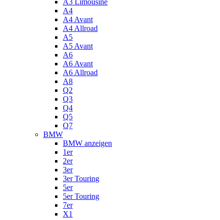
A3 Limousine
A4
A4 Avant
A4 Allroad
A5
A5 Avant
A6
A6 Avant
A6 Allroad
A8
Q2
Q3
Q4
Q5
Q7
BMW
BMW anzeigen
1er
2er
3er
3er Touring
5er
5er Touring
7er
X1