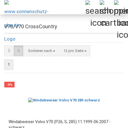
V70/V70 CrossCountry
Sortieren nach
pro Seite
Sortieren nach
12 pro Seite
1
-6%
Windabweiser Volvo V70 (P26, S, 285) 11.1999-06.2007 -
schwarz