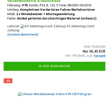
Versandkostenfrei in Deutschland
Fahrzeug:
V70
, Kombi, P24, B, 135, 5-Türer, 08/2007-04/2016
Umfang:
Komplettset Vordertüren Fahrer/Beifahrertüren
Inhalt:
2 x Windabweiser + Montageanleitung
Farbe:
dunkel getöntes durchsichtiges Material (schwarz)
Lieferzeit:
4-5 Arbeitstage (nach
Zahlung)
(Ausland abweichend)
Statt 70,00 EUR
Nur 65,45 EUR
inkl. 19% MwSt. zzgl.
Versand
IN DEN WARENKORB
-6%