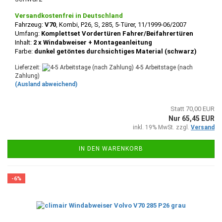
Versandkostenfrei in Deutschland
Fahrzeug:
V70
, Kombi, P26, S, 285, 5-Türer, 11/1999-06/2007
Umfang:
Komplettset Vordertüren Fahrer/Beifahrertüren
Inhalt:
2 x Windabweiser + Montageanleitung
Farbe:
dunkel getöntes durchsichtiges Material (schwarz)
Lieferzeit:
4-5 Arbeitstage (nach
Zahlung)
(Ausland abweichend)
Statt 70,00 EUR
Nur 65,45 EUR
inkl. 19% MwSt. zzgl.
Versand
IN DEN WARENKORB
-6%