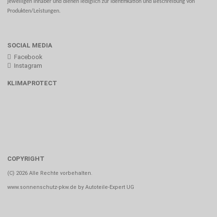
jeweiligen Inhaber und dienen lediglich zur Identifikation und Beschreibung von
Produkten/Leistungen.
SOCIAL MEDIA
Facebook
Instagram
KLIMAPROTECT
COPYRIGHT
(C) 2026 Alle Rechte vorbehalten.
www.sonnenschutz-pkw.de by Autoteile-Expert UG