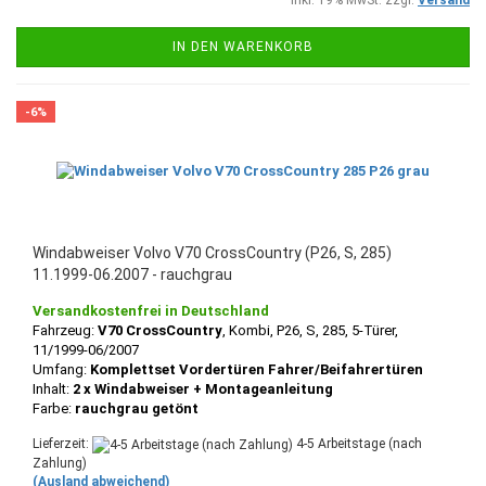
inkl. 19% MwSt. zzgl.
Versand
IN DEN WARENKORB
-6%
Windabweiser Volvo V70 CrossCountry (P26, S, 285)
11.1999-06.2007 - rauchgrau
Versandkostenfrei in Deutschland
Fahrzeug:
V70 CrossCountry
, Kombi, P26, S, 285, 5-Türer,
11/1999-06/2007
Umfang:
Komplettset Vordertüren Fahrer/Beifahrertüren
Inhalt:
2 x Windabweiser + Montageanleitung
Farbe:
rauchgrau getönt
Lieferzeit:
4-5 Arbeitstage (nach
Zahlung)
(Ausland abweichend)