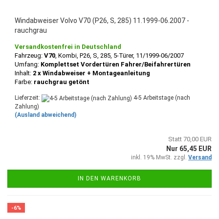
Windabweiser Volvo V70 (P26, S, 285) 11.1999-06.2007 -
rauchgrau
Versandkostenfrei in Deutschland
Fahrzeug:
V70
, Kombi, P26, S, 285, 5-Türer, 11/1999-06/2007
Umfang:
Komplettset Vordertüren Fahrer/Beifahrertüren
Inhalt:
2 x Windabweiser + Montageanleitung
Farbe:
rauchgrau getönt
Lieferzeit:
4-5 Arbeitstage (nach
Zahlung)
(Ausland abweichend)
Statt 70,00 EUR
Nur 65,45 EUR
inkl. 19% MwSt. zzgl.
Versand
IN DEN WARENKORB
-6%