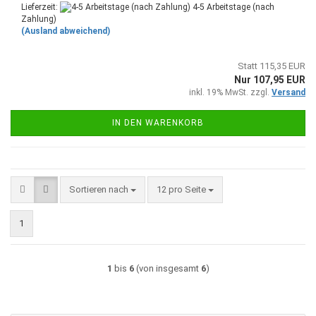
Lieferzeit:
4-5 Arbeitstage (nach
Zahlung)
(Ausland abweichend)
Statt 115,35 EUR
Nur 107,95 EUR
inkl. 19% MwSt. zzgl.
Versand
IN DEN WARENKORB
Sortieren nach
pro Seite
Sortieren nach
12 pro Seite
1
1
bis
6
(von insgesamt
6
)