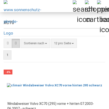
XC70
Sortieren nach
pro Seite
Sortieren nach
12 pro Seite
1
-6%
Windabweiser Volvo XC70 (295) vorne + hinten 07.2003-
06.2007 - schwarz