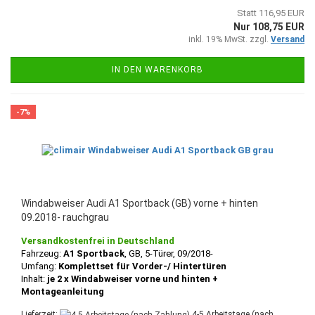
Statt 116,95 EUR
Nur 108,75 EUR
inkl. 19% MwSt. zzgl.
Versand
IN DEN WARENKORB
-7%
Windabweiser Audi A1 Sportback (GB) vorne + hinten
09.2018- rauchgrau
Versandkostenfrei in Deutschland
Fahrzeug:
A1 Sportback
, GB, 5-Türer, 09/2018-
Umfang:
Komplettset für Vorder-/ Hintertüren
Inhalt:
je 2 x Windabweiser vorne und hinten +
Montageanleitung
Lieferzeit:
4-5 Arbeitstage (nach