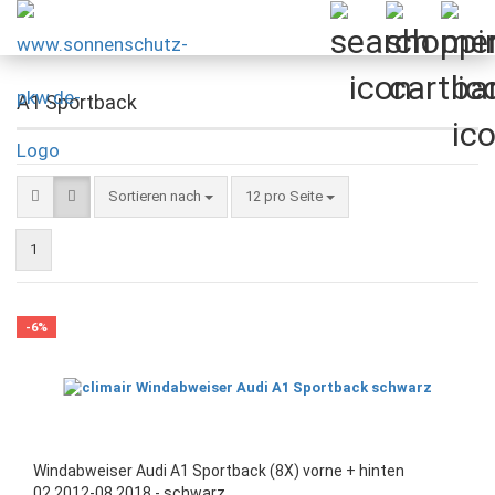
A1 Sportback
Sortieren nach
pro Seite
Sortieren nach
12 pro Seite
1
-6%
Windabweiser Audi A1 Sportback (8X) vorne + hinten
02.2012-08.2018 - schwarz