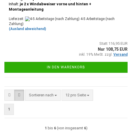
Inhalt:
je 2 x Windabweiser vorne und hinten +
Montageanleitung
Lieferzeit:
4-5 Arbeitstage (nach
Zahlung)
(Ausland abweichend)
Statt 116,95 EUR
Nur 108,75 EUR
inkl. 19% MwSt. zzgl.
Versand
IN DEN WARENKORB
Sortieren nach
pro Seite
Sortieren nach
12 pro Seite
1
1
bis
6
(von insgesamt
6
)