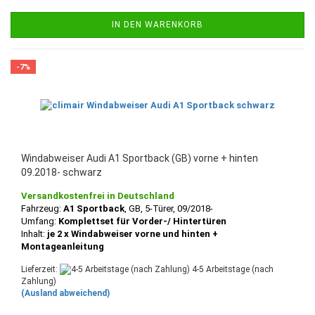
IN DEN WARENKORB
-7%
Windabweiser Audi A1 Sportback (GB) vorne + hinten
09.2018- schwarz
Versandkostenfrei in Deutschland
Fahrzeug:
A1 Sportback
, GB, 5-Türer, 09/2018-
Umfang:
Komplettset für Vorder-/ Hintertüren
Inhalt:
je 2 x Windabweiser vorne und hinten +
Montageanleitung
Lieferzeit:
4-5 Arbeitstage (nach
Zahlung)
(Ausland abweichend)