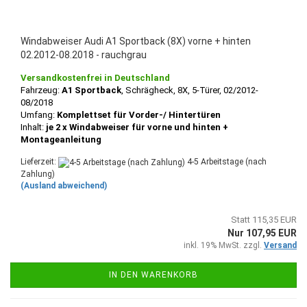
Windabweiser Audi A1 Sportback (8X) vorne + hinten
02.2012-08.2018 - rauchgrau
Versandkostenfrei in Deutschland
Fahrzeug:
A1 Sportback
, Schrägheck, 8X, 5-Türer, 02/2012-
08/2018
Umfang:
Komplettset für Vorder-/ Hintertüren
Inhalt:
je 2 x Windabweiser für vorne und hinten +
Montageanleitung
Lieferzeit:
4-5 Arbeitstage (nach
Zahlung)
(Ausland abweichend)
Statt 115,35 EUR
Nur 107,95 EUR
inkl. 19% MwSt. zzgl.
Versand
IN DEN WARENKORB