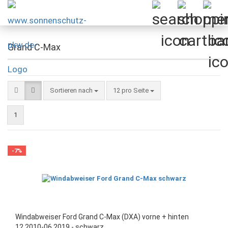
Grand C-Max
Sortieren nach
pro Seite
Sortieren nach
12 pro Seite
1
-7%
Windabweiser Ford Grand C-Max (DXA) vorne + hinten
12.2010-06.2019 - schwarz