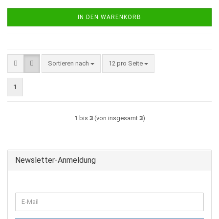
IN DEN WARENKORB
Sortieren nach
pro Seite
Sortieren nach
12 pro Seite
1
1
bis
3
(von insgesamt
3
)
Newsletter-Anmeldung
WEITER
E-
ZUR
Mail
NEWSLETTER-