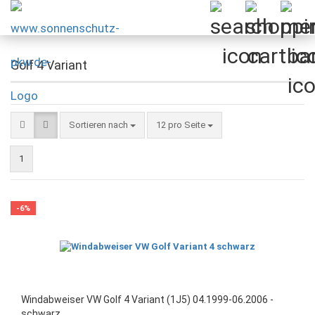
Golf 4 Variant
Sortieren nach
pro Seite
Sortieren nach
12 pro Seite
1
-6%
Windabweiser VW Golf 4 Variant (1J5) 04.1999-06.2006 -
schwarz