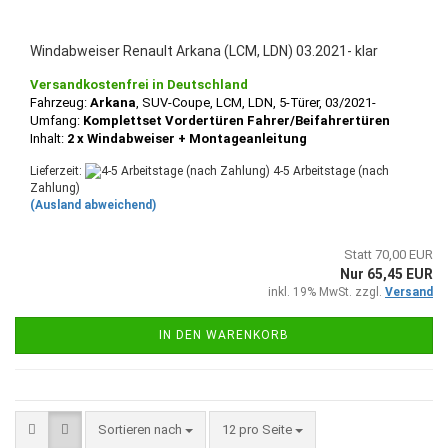
Windabweiser Renault Arkana (LCM, LDN) 03.2021- klar
Versandkostenfrei in Deutschland
Fahrzeug:
Arkana
, SUV-Coupe, LCM, LDN
, 5-
Türer, 03/2021-
Umfang:
Komplettset Vordertüren Fahrer/Beifahrertüren
Inhalt:
2 x Windabweiser + Montageanleitung
Lieferzeit:
4-5 Arbeitstage (nach
Zahlung)
(Ausland abweichend)
Statt 70,00 EUR
Nur 65,45 EUR
inkl. 19% MwSt. zzgl.
Versand
IN DEN WARENKORB
Sortieren nach
pro Seite
Sortieren nach
12 pro Seite