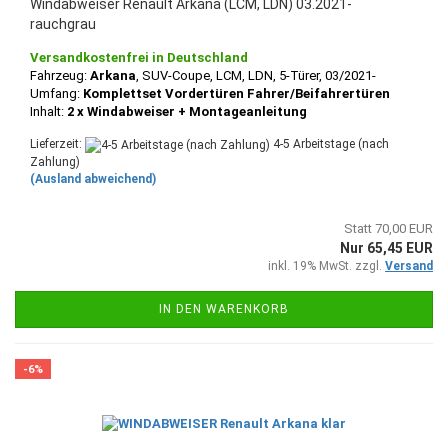
Windabweiser Renault Arkana (LCM, LDN) 03.2021-
rauchgrau
Versandkostenfrei in Deutschland
Fahrzeug:
Arkana
, SUV-Coupe, LCM, LDN
, 5-
Türer, 03/2021-
Umfang:
Komplettset Vordertüren Fahrer/Beifahrertüren
Inhalt:
2 x Windabweiser + Montageanleitung
Lieferzeit:
4-5 Arbeitstage (nach
Zahlung)
(Ausland abweichend)
Statt 70,00 EUR
Nur 65,45 EUR
inkl. 19% MwSt. zzgl.
Versand
IN DEN WARENKORB
-6%