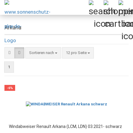
Arkana
Sortieren nach
pro Seite
Sortieren nach
12 pro Seite
1
-6%
Windabweiser Renault Arkana (LCM, LDN) 03.2021- schwarz