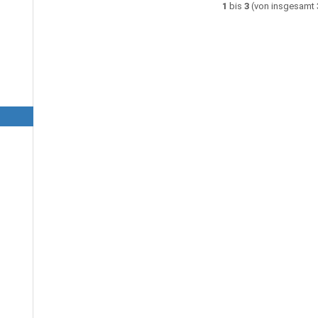
1
bis
3
(von insgesamt