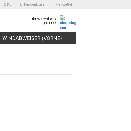
DE
Kundenlogin
Merkzettel
Ihr Warenkorb
0,00 EUR
WINDABWEISER (VORNE)
EN
RAMMSCHUTZLEISTEN