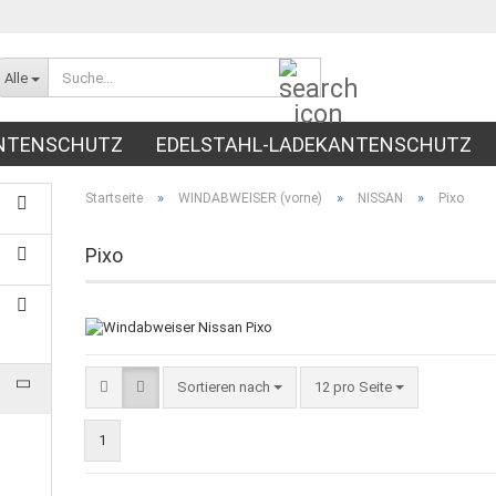
Suche...
Alle
NTENSCHUTZ
EDELSTAHL-LADEKANTENSCHUTZ
NTEN)
RADLAUFABDECKUNGEN
EINSTIEGSLEIST
»
»
»
Startseite
WINDABWEISER (vorne)
NISSAN
Pixo
Pixo
Sortieren nach
pro Seite
Sortieren nach
12 pro Seite
1