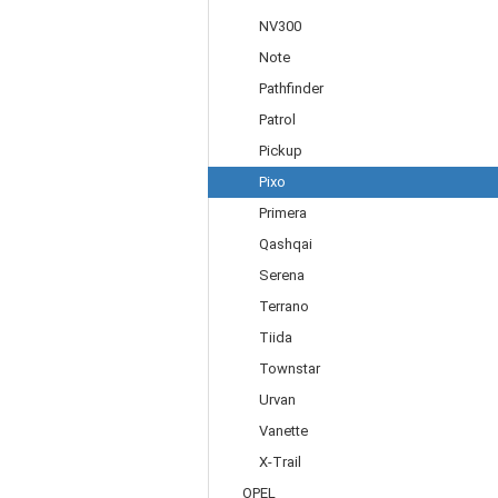
NV300
Note
Pathfinder
Patrol
Pickup
Pixo
Primera
Qashqai
Serena
Terrano
Tiida
Townstar
Urvan
Vanette
X-Trail
OPEL