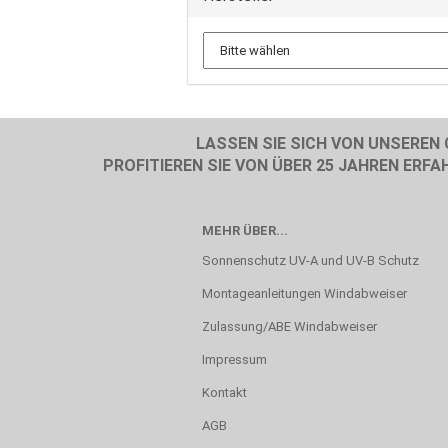
LASSEN SIE SICH VON UNSEREN
PROFITIEREN SIE VON ÜBER 25 JAHREN ER
MEHR ÜBER...
Sonnenschutz UV-A und UV-B Schutz
Montageanleitungen Windabweiser
Zulassung/ABE Windabweiser
Impressum
Kontakt
AGB