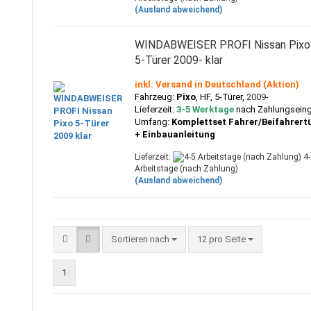
(Ausland abweichend)
WINDABWEISER PROFI Nissan Pixo
5-Türer 2009- klar
inkl. Versand in Deutschland (Aktion)
Fahrzeug:
Pixo
, HF,
5-Türer,
2009-
Lieferzeit:
3-5 Werktage
nach Zahlungsein
Umfang:
Komplettset Fahrer/Beifahrert
+ Einbauanleitung
Lieferzeit:
4-
Arbeitstage (nach Zahlung)
(Ausland abweichend)
Sortieren nach
pro Seite
Sortieren nach
12 pro Seite
1