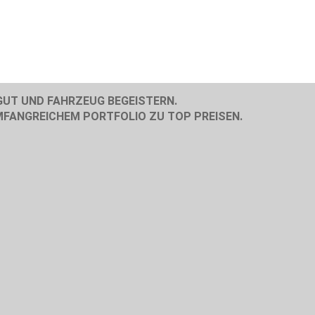
GUT UND FAHRZEUG BEGEISTERN.
MFANGREICHEM PORTFOLIO ZU TOP PREISEN.