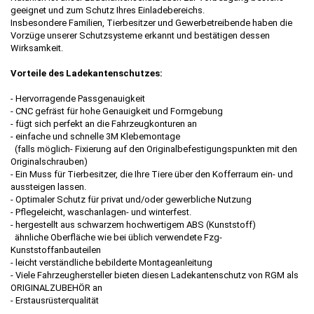
geeignet und zum Schutz Ihres Einladebereichs.
Insbesondere Familien, Tierbesitzer und Gewerbetreibende haben die
Vorzüge unserer Schutzsysteme erkannt und bestätigen dessen
Wirksamkeit.
Vorteile des Ladekantenschutzes:
- Hervorragende Passgenauigkeit
- CNC gefräst für hohe Genauigkeit und Formgebung
- fügt sich perfekt an die Fahrzeugkonturen an
-
einfache und schnelle 3M Klebemontage
(falls möglich- Fixierung auf den Originalbefestigungspunkten mit den
Originalschrauben)
- Ein Muss für Tierbesitzer, die Ihre Tiere über den Kofferraum ein- und
aussteigen lassen.
- Optimaler Schutz für privat und/oder gewerbliche Nutzung
- Pflegeleicht, waschanlagen- und winterfest.
-
hergestellt aus schwarzem hochwertigem ABS (Kunststoff)
ähnliche Oberfläche wie bei üblich verwendete Fzg-
Kunststoffanbauteilen
- leicht verständliche bebilderte Montageanleitung
- Viele Fahrzeughersteller bieten diesen Ladekantenschutz von RGM als
ORIGINALZUBEHÖR an
- Erstausrüsterqualität