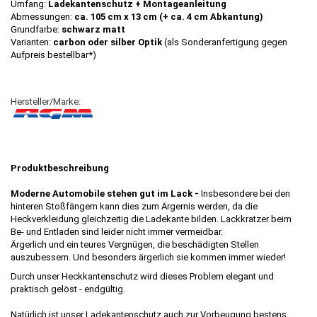
Umfang:
Ladekantenschutz + Montageanleitung
Abmessungen:
ca. 105 cm x 13 cm (+ ca. 4 cm Abkantung)
Grundfarbe:
schwarz
matt
Varianten:
carbon oder
silber Optik
(als Sonderanfertigung gegen
Aufpreis bestellbar*)
Hersteller/Marke:
Produktbeschreibung
Moderne Automobile stehen gut im Lack -
Insbesondere bei den
hinteren Stoßfängern kann dies zum Ärgernis werden, da die
Heckverkleidung gleichzeitig die Ladekante bilden. Lackkratzer beim
Be- und Entladen sind leider nicht immer vermeidbar.
Ärgerlich und ein teures Vergnügen, die beschädigten Stellen
auszubessern. Und besonders ärgerlich sie kommen immer wieder!
Durch unser Heckkantenschutz wird dieses Problem elegant und
praktisch gelöst - endgültig.
Natürlich ist unser Ladekantenschutz auch zur Vorbeugung bestens