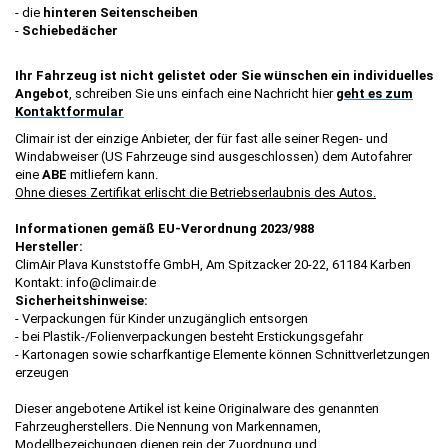
- die
hinteren Seitenscheiben
-
Schiebedächer
Ihr Fahrzeug ist nicht gelistet oder Sie wünschen ein individuelles
Angebot
, schreiben Sie uns einfach eine Nachricht hier
geht es zum
Kontaktformular
Climair ist der einzige Anbieter, der für fast alle seiner Regen- und
Windabweiser (US Fahrzeuge sind ausgeschlossen) dem Autofahrer
eine
ABE
mitliefern kann.
Ohne dieses Zertifikat erlischt die Betriebserlaubnis des Autos.
Informationen gemäß EU-Verordnung 2023/988
Hersteller:
ClimAir Plava Kunststoffe GmbH, Am Spitzacker 20-22, 61184 Karben
Kontakt: info@climair.de
Sicherheitshinweise:
- Verpackungen für Kinder unzugänglich entsorgen
- bei Plastik-/Folienverpackungen besteht Erstickungsgefahr
- Kartonagen sowie scharfkantige Elemente können Schnittverletzungen
erzeugen
Dieser angebotene Artikel ist keine Originalware des genannten
Fahrzeugherstellers. Die Nennung von Markennamen,
Modellbezeichungen dienen rein der Zuordnung und