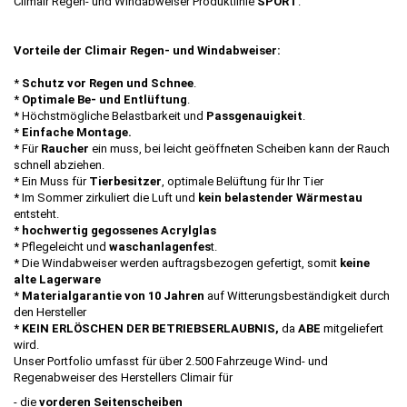
Climair Regen- und Windabweiser Produktlinie
SPORT
.
Vorteile der Climair Regen- und Windabweiser:
*
Schutz vor Regen und Schnee
.
*
Optimale Be- und Entlüftung
.
* Höchstmögliche Belastbarkeit und
Passgenauigkeit
.
*
Einfache Montage.
* Für
Raucher
ein muss, bei leicht geöffneten Scheiben kann der Rauch
schnell abziehen.
* Ein Muss für
Tierbesitzer
, optimale Belüftung für Ihr Tier
* Im Sommer zirkuliert die Luft und
kein belastender Wärmestau
entsteht.
*
hochwertig gegossenes Acrylglas
* Pflegeleicht und
waschanlagenfes
t.
* Die Windabweiser werden auftragsbezogen gefertigt, somit
keine
alte Lagerware
*
Materialgarantie von 10 Jahren
auf Witterungsbeständigkeit durch
den Hersteller
* KEIN ERLÖSCHEN DER BETRIEBSERLAUBNIS,
da
ABE
mitgeliefert
wird.
Unser Portfolio umfasst für über 2.500 Fahrzeuge Wind- und
Regenabweiser des Herstellers Climair für
- die
vorderen Seitenscheiben