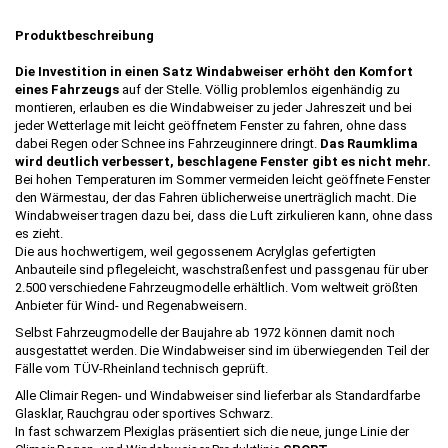
P
roduktbeschreibung
Die Investition in einen Satz Windabweiser erhöht den Komfort
eines Fahrzeugs
auf der Stelle. Völlig problemlos eigenhändig zu
montieren, erlauben es die Windabweiser zu jeder Jahreszeit und bei
jeder Wetterlage mit leicht geöffnetem Fenster zu fahren, ohne dass
dabei Regen oder Schnee ins Fahrzeuginnere dringt.
Das Raumklima
wird deutlich verbessert, beschlagene Fenster gibt es nicht mehr.
Bei hohen Temperaturen im Sommer vermeiden leicht geöffnete Fenster
den Wärmestau, der das Fahren üblicherweise unerträglich macht. Die
Windabweiser tragen dazu bei, dass die Luft zirkulieren kann, ohne dass
es zieht.
Die aus hochwertigem, weil gegossenem Acrylglas gefertigten
Anbauteile sind pflegeleicht, waschstraßenfest und passgenau für uber
2.500 verschiedene Fahrzeugmodelle erhältlich.
Vom weltweit größten
Anbieter für Wind- und Regenabweisern.
Selbst Fahrzeugmodelle der Baujahre ab 1972 können damit noch
ausgestattet werden. Die Windabweiser sind im überwiegenden Teil der
Fälle vom TÜV-Rheinland technisch geprüft.
Alle Climair Regen- und Windabweiser sind lieferbar als Standardfarbe
Glasklar, Rauchgrau oder sportives Schwarz.
In fast schwarzem Plexiglas präsentiert sich die neue, junge Linie der